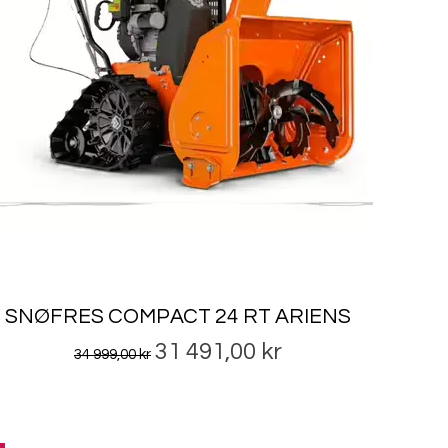
SNØFRES COMPACT 24 RT ARIENS
Vanlig pris
Salgspris
31 491,00 kr
34 999,00 kr