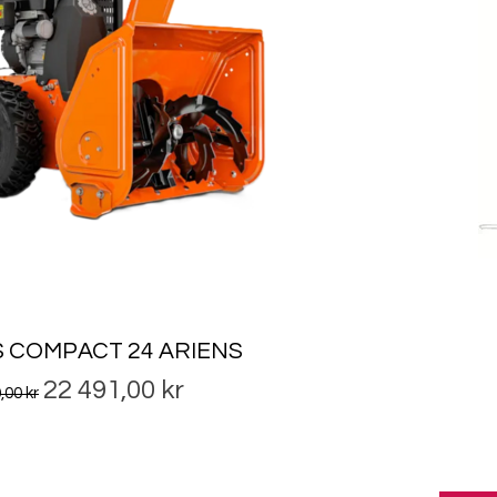
 COMPACT 24 ARIENS
ig pris
Salgspris
22 491,00 kr
,00 kr