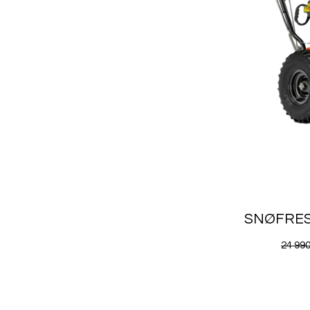
SNØFRES
Vanl
24 990