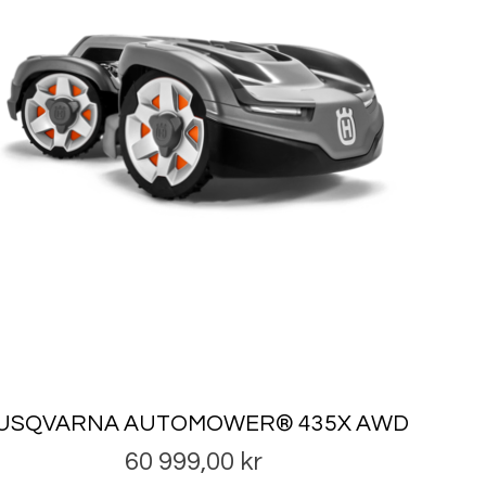
USQVARNA AUTOMOWER® 435X AWD
Pris
60 999,00 kr