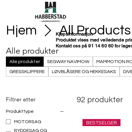
Hjem
All Products
Kjøpsinformasjon
Produktet vises med veiledende pri
Kontakt oss på 91 14 60 60 for lagers
Alle produkter
Alle produkter
SEGWAY NAVIMOW
MAMMOTION RO
GRESSKLIPPERE
LØVBLÅSERE OG HEKKESAKS
DIV
Filtrer etter
92 produkter
Produkttype
MOTORSAG
BESTSELGER
RYDDESAG OG