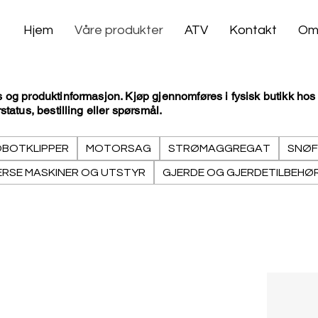
Hjem
Våre produkter
ATV
Kontakt
Om
s og produktinformasjon. Kjøp gjennomføres i fysisk butikk ho
tatus, bestilling eller spørsmål.
BOTKLIPPER
MOTORSAG
STRØMAGGREGAT
SNØF
ERSE MASKINER OG UTSTYR
GJERDE OG GJERDETILBEHØ